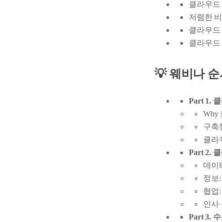
클라우드 
저렴한 비
클라우드 
클라우드 
💡 웨비나 
Part 1.
클
Why
구축형
클라
Part 2.
클
데이터
정보:
협업:
인사 
Part 3.
수