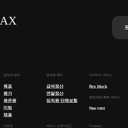
n AX
성장과 성과
급여와 복지
리미티드 서비스
목표
급여정산
flex black
평가
연말정산
현장/매장 특화 서비스
원온원
임직원 단체보험
미팅
채용
서포트
서비스 소개서
Company