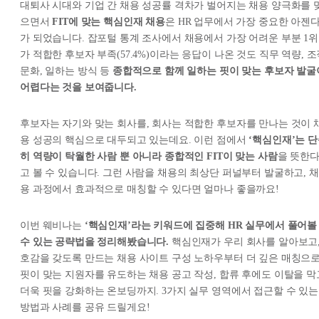
대퇴사 시대와 기업 간 채용 성공률 격차가 벌어지는 채용 양극화를 
으면서
FIT에 맞는 핵심인재 채용
은 HR 업무에서 가장 중요한 아젠
가 되었습니다. 잡포털 통계 조사에서 채용에서 가장 어려운 부분 1위
가 적합한 후보자 부족(57.4%)이라는 응답이 나온 것도 직무 역량, 
문화, 일하는 방식 등
종합적으로 함께 일하는 핏이 맞는 후보자 발굴
어렵다는 것을 보여줍니다.
후보자는 자기와 맞는 회사를, 회사는 적합한 후보자를 만나는 것이 
용 성공의 핵심으로 대두되고 있는데요. 이런 점에서
‘핵심인재’는 
히 역량이 탁월한 사람 뿐 아니라 종합적인 FIT이 맞는 사람
을 뜻한
고 볼 수 있습니다. 그런 사람을 채용의 최상단 퍼널부터 발굴하고, 채
용 과정에서 효과적으로 매칭할 수 있다면 얼마나 좋을까요!
이번 웨비나는
‘핵심인재’라는 키워드에 집중해 HR 실무에서 풀어볼
수 있는 공략법을 정리해봤습니다.
핵심인재가 우리 회사를 알아보고
호감을 갖도록 만드는 채용 사이트 구성 노하우부터 더 깊은 매칭으
핏이 맞는 지원자를 유도하는 채용 공고 작성, 합류 후에도 이탈을 막
더욱 핏을 강화하는 온보딩까지. 3가지 실무 영역에서 접근할 수 있는
방법과 사례를 공유 드릴게요!