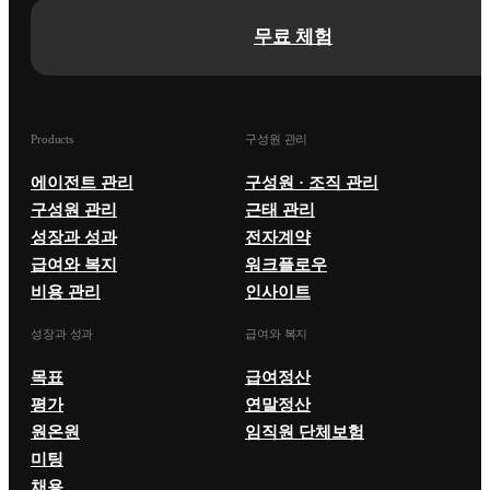
무료 체험
Products
구성원 관리
에이전트 관리
구성원 · 조직 관리
구성원 관리
근태 관리
성장과 성과
전자계약
급여와 복지
워크플로우
비용 관리
인사이트
성장과 성과
급여와 복지
목표
급여정산
평가
연말정산
원온원
임직원 단체보험
미팅
채용