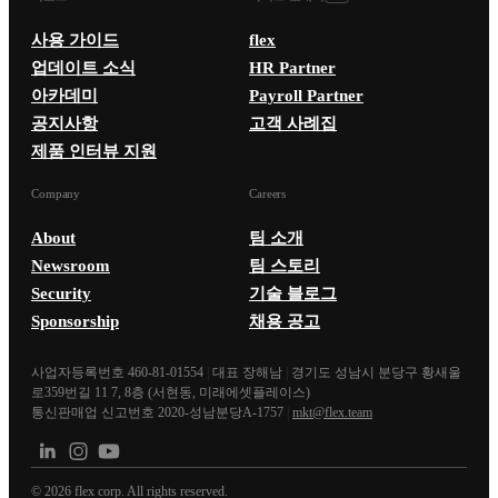
사용 가이드
flex
업데이트 소식
HR Partner
아카데미
Payroll Partner
공지사항
고객 사례집
제품 인터뷰 지원
Company
Careers
About
팀 소개
Newsroom
팀 스토리
Security
기술 블로그
Sponsorship
채용 공고
사업자등록번호 460-81-01554
|
대표 장해남
|
경기도 성남시 분당구 황새울
로359번길 11 7, 8층 (서현동, 미래에셋플레이스)
통신판매업 신고번호 2020-성남분당A-1757
|
mkt@flex.team
©
2026
flex corp. All rights reserved.