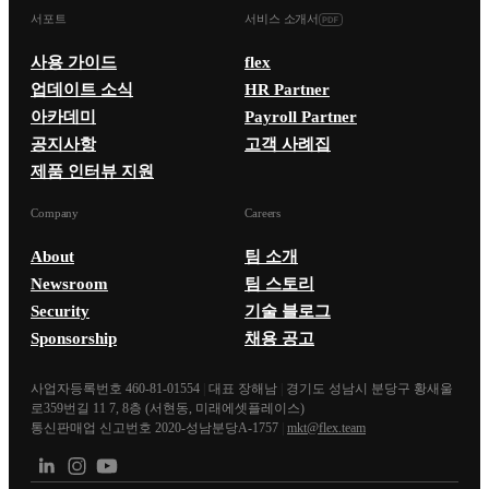
서포트
서비스 소개서
사용 가이드
flex
업데이트 소식
HR Partner
아카데미
Payroll Partner
공지사항
고객 사례집
제품 인터뷰 지원
Company
Careers
About
팀 소개
Newsroom
팀 스토리
Security
기술 블로그
Sponsorship
채용 공고
사업자등록번호 460-81-01554
|
대표 장해남
|
경기도 성남시 분당구 황새울
로359번길 11 7, 8층 (서현동, 미래에셋플레이스)
통신판매업 신고번호 2020-성남분당A-1757
|
mkt@flex.team