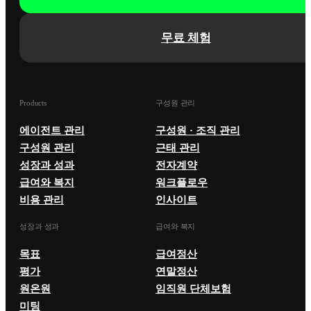
무료 체험
Products
구성원 관리
에이전트 관리
구성원 · 조직 관리
구성원 관리
근태 관리
성장과 성과
전자계약
급여와 복지
워크플로우
비용 관리
인사이트
성장과 성과
급여와 복지
목표
급여정산
평가
연말정산
원온원
임직원 단체보험
미팅