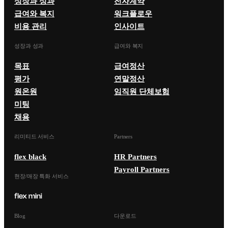
성장과 성과
전자계약
급여와 복지
워크플로우
비용 관리
인사이트
성장과 성과
급여와 복지
목표
급여정산
평가
연말정산
원온원
임직원 단체보험
미팅
채용
리미티드 서비스
Partners
flex black
HR Partners
Payroll Partners
현장/매장 특화 서비스
Blog
다운로드