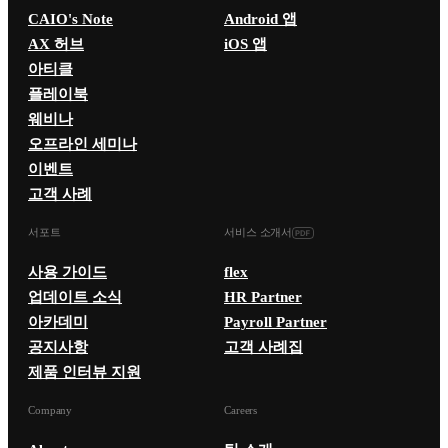
CAIO's Note
Android 앱
AX 허브
iOS 앱
아티클
플레이북
웨비나
오프라인 세미나
이벤트
고객 사례
서포트
서비스 소개서
사용 가이드
flex
업데이트 소식
HR Partner
아카데미
Payroll Partner
공지사항
고객 사례집
제품 인터뷰 지원
Company
Careers