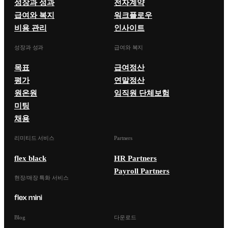
성장과 성과
전자계약
급여와 복지
워크플로우
비용 관리
인사이트
성장과 성과
급여와 복지
목표
급여정산
평가
연말정산
원온원
임직원 단체보험
미팅
채용
리미티드 서비스
Partners
flex black
HR Partners
Payroll Partners
현장/매장 특화 서비스
Blog
다운로드