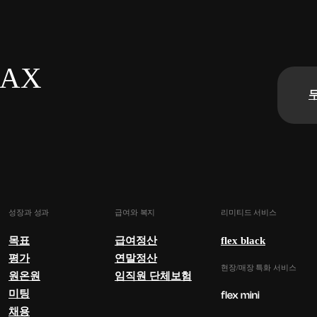
n AX
성장과 성과
급여와 복지
리미티드 서비스
목표
급여정산
flex black
평가
연말정산
현장/매장 특화 서비스
원온원
임직원 단체보험
미팅
채용