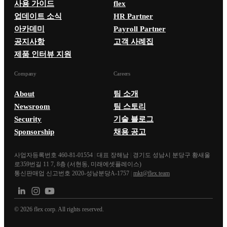
사용 가이드
flex
업데이트 소식
HR Partner
아카데미
Payroll Partner
공지사항
고객 사례집
제품 인터뷰 지원
Company
Careers
About
팀 소개
Newsroom
팀 스토리
Security
기술 블로그
Sponsorship
채용 공고
사업자등록번호 460-81-01554
|
대표 장해남
|
경기도 성남시 분당구 황새울
로359번길 11 7, 8층 (서현동, 미래에셋플레이스)
통신판매업 신고번호 2020-성남분당A-1757
|
mkt@flex.team
©
2026
flex corp. All rights reserved.