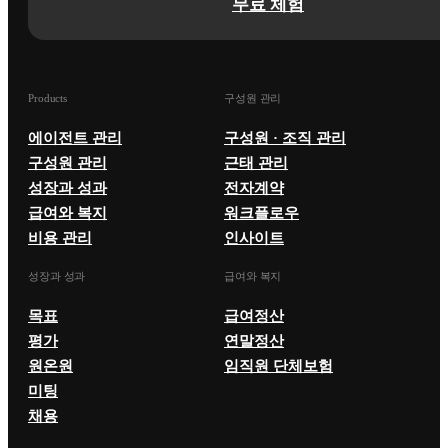
무료 체험
Products
구성원 관리
에이전트 관리
구성원 · 조직 관리
구성원 관리
근태 관리
성장과 성과
전자계약
급여와 복지
워크플로우
비용 관리
인사이트
성장과 성과
급여와 복지
목표
급여정산
평가
연말정산
원온원
임직원 단체보험
미팅
채용