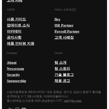
고객 사례
서포트
서비스 소개서
사용 가이드
flex
업데이트 소식
HR Partner
아카데미
Payroll Partner
공지사항
고객 사례집
제품 인터뷰 지원
Company
Careers
About
팀 소개
Newsroom
팀 스토리
Security
기술 블로그
Sponsorship
채용 공고
사업자등록번호 460-81-01554
|
대표 장해남
|
경기도 성남시 분당구 황새울
로359번길 11 7, 8층 (서현동, 미래에셋플레이스)
통신판매업 신고번호 2020-성남분당A-1757
|
mkt@flex.team