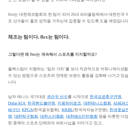
flex는 대한체조협회와 한 팀이 되어 2024 파리올림픽에서 대한민국 
조 선수들이 좋은 성적을 거두는데 집중할 수 있도록 도울 예정입니다
체조는 팀이다. flex는 팀이다.
그렇다면 왜 flex는 계속해서 스포츠를 지지할까요?
플렉스팀이 지향하는 ‘팀의 가치’를 보다 직관적으로 커뮤니케이션
수 있는 방법으로 스포츠와 연계된 브랜드 활동을 강화해 나가고 있
니다.
남자 테니스 국가대표
권순우 선수
를 시작으로
한국프로축구연맹
,
Dplus KIA
,
한국핸드볼연맹
,
키움히어로즈
,
대한테니스협회
,
AI페퍼
배구단
,
KPGA
(한국골프협회),
WKBL
(한국여자농구연맹),
한국풋살
맹
,
대한탁구협회
,
대한스키협회
,
대한배드민턴협회
등을 비롯한 다
한 종목의 스포츠 단체와의 파트너십을 이어가고 있고,