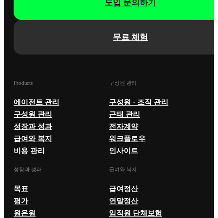
도입 문의하기
무료 체험
Products
구성원 관리
에이전트 관리
구성원 · 조직 관리
구성원 관리
근태 관리
성장과 성과
전자계약
급여와 복지
워크플로우
비용 관리
인사이트
성장과 성과
급여와 복지
목표
급여정산
평가
연말정산
원온원
임직원 단체보험