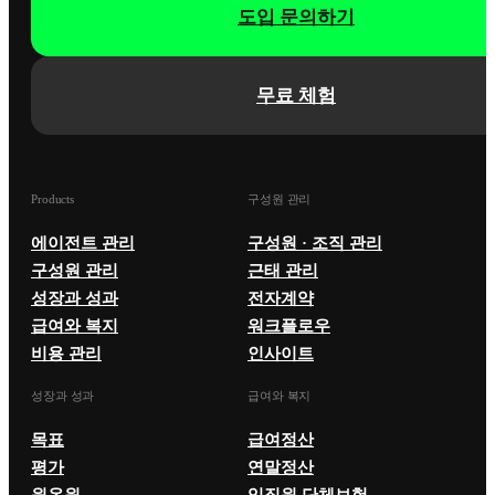
도입 문의하기
무료 체험
Products
구성원 관리
에이전트 관리
구성원 · 조직 관리
구성원 관리
근태 관리
성장과 성과
전자계약
급여와 복지
워크플로우
비용 관리
인사이트
성장과 성과
급여와 복지
목표
급여정산
평가
연말정산
원온원
임직원 단체보험