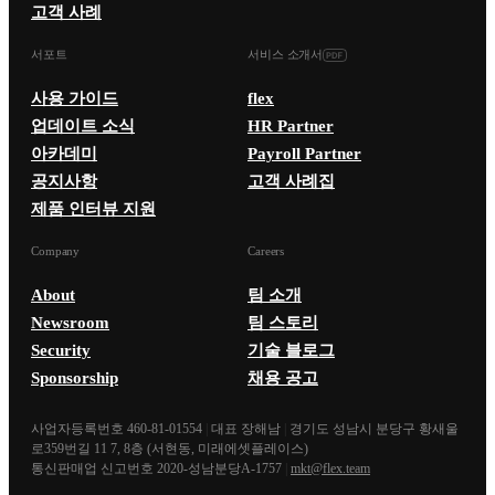
고객 사례
서포트
서비스 소개서
사용 가이드
flex
업데이트 소식
HR Partner
아카데미
Payroll Partner
공지사항
고객 사례집
제품 인터뷰 지원
Company
Careers
About
팀 소개
Newsroom
팀 스토리
Security
기술 블로그
Sponsorship
채용 공고
사업자등록번호 460-81-01554
|
대표 장해남
|
경기도 성남시 분당구 황새울
로359번길 11 7, 8층 (서현동, 미래에셋플레이스)
통신판매업 신고번호 2020-성남분당A-1757
|
mkt@flex.team