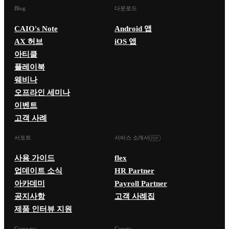
Blog
다운로드
CAIO's Note
Android 앱
AX 허브
iOS 앱
아티클
플레이북
웨비나
오프라인 세미나
이벤트
고객 사례
서포트
서비스 소개서
사용 가이드
flex
업데이트 소식
HR Partner
아카데미
Payroll Partner
공지사항
고객 사례집
제품 인터뷰 지원
Company
Careers