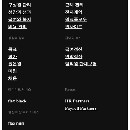
구성원 관리
근태 관리
성장과 성과
전자계약
급여와 복지
워크플로우
비용 관리
인사이트
성장과 성과
급여와 복지
목표
급여정산
평가
연말정산
원온원
임직원 단체보험
미팅
채용
리미티드 서비스
Partners
flex black
HR Partners
Payroll Partners
현장/매장 특화 서비스