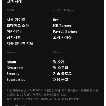
고객 사례
서포트
서비스 소개서
사용 가이드
flex
업데이트 소식
HR Partner
아카데미
Payroll Partner
공지사항
고객 사례집
제품 인터뷰 지원
Company
Careers
About
팀 소개
Newsroom
팀 스토리
Security
기술 블로그
Sponsorship
채용 공고
사업자등록번호 460-81-01554
|
대표 장해남
|
경기도 성남시 분당구 황새울
로359번길 11 7, 8층 (서현동, 미래에셋플레이스)
통신판매업 신고번호 2020-성남분당A-1757
|
mkt@flex.team