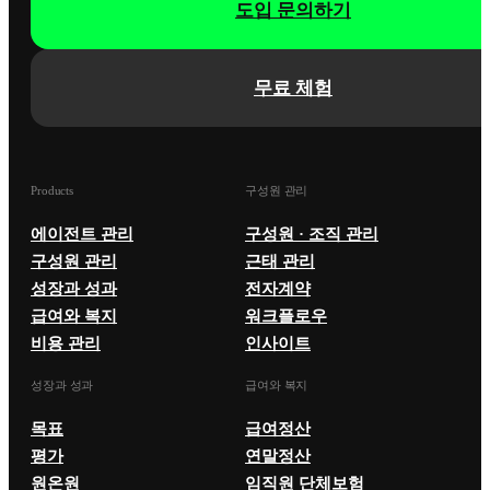
도입 문의하기
무료 체험
Products
구성원 관리
에이전트 관리
구성원 · 조직 관리
구성원 관리
근태 관리
성장과 성과
전자계약
급여와 복지
워크플로우
비용 관리
인사이트
성장과 성과
급여와 복지
목표
급여정산
평가
연말정산
원온원
임직원 단체보험