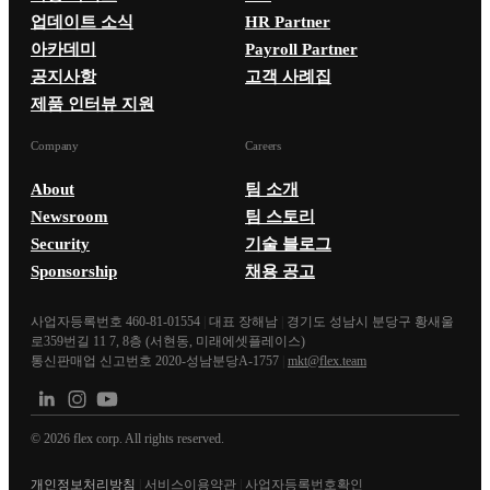
업데이트 소식
HR Partner
아카데미
Payroll Partner
공지사항
고객 사례집
제품 인터뷰 지원
Company
Careers
About
팀 소개
Newsroom
팀 스토리
Security
기술 블로그
Sponsorship
채용 공고
사업자등록번호 460-81-01554
|
대표 장해남
|
경기도 성남시 분당구 황새울
로359번길 11 7, 8층 (서현동, 미래에셋플레이스)
통신판매업 신고번호 2020-성남분당A-1757
|
mkt@flex.team
©
2026
flex corp. All rights reserved.
개인정보처리방침
|
서비스이용약관
|
사업자등록번호확인