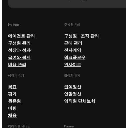
Products
구성원 관리
에이전트 관리
구성원 · 조직 관리
구성원 관리
근태 관리
성장과 성과
전자계약
급여와 복지
워크플로우
비용 관리
인사이트
성장과 성과
급여와 복지
목표
급여정산
평가
연말정산
원온원
임직원 단체보험
미팅
채용
리미티드 서비스
Partners