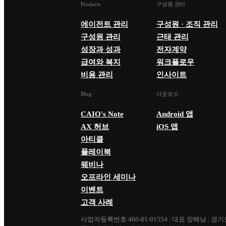
Products
구성원 관리
에이전트 관리
구성원 · 조직 관리
구성원 관리
근태 관리
성장과 성과
전자계약
급여와 복지
워크플로우
비용 관리
인사이트
Blog
다운로드
CAIO's Note
Android 앱
AX 허브
iOS 앱
아티클
플레이북
웨비나
오프라인 세미나
이벤트
고객 사례
사업자등록번호 460-81-01554
|
대표 장해남
|
경기도