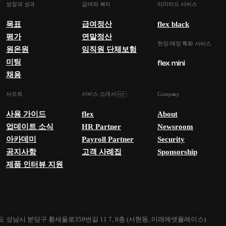
성장과 성과
급여와 복지
리미티드 서비스
목표
급여정산
flex black
평가
연말정산
현장/매장 특화 서비스
원온원
임직원 단체보험
미팅
채용
서포트
서비스 소개서
Company
사용 가이드
flex
About
업데이트 소식
HR Partner
Newsroom
아카데미
Payroll Partner
Security
공지사항
고객 사례집
Sponsorship
제품 인터뷰 지원
 성남시 분당구 황새울로359번길 11 7, 8층 (서현동, 미래에셋플레이스)