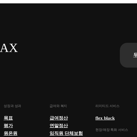
n AX
성장과 성과
급여와 복지
리미티드 서비스
목표
급여정산
flex black
평가
연말정산
현장/매장 특화 서비스
원온원
임직원 단체보험