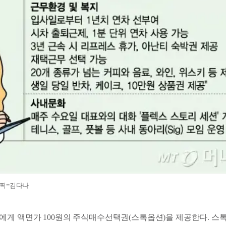
래픽=김다나
에게 액면가 100원의 주식매수선택권(스톡옵션)을 제공한다. 스