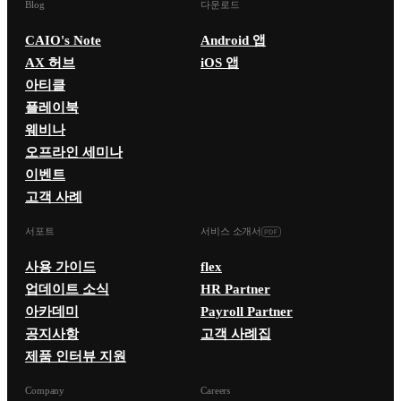
Blog
다운로드
CAIO's Note
Android 앱
AX 허브
iOS 앱
아티클
플레이북
웨비나
오프라인 세미나
이벤트
고객 사례
서포트
서비스 소개서
사용 가이드
flex
업데이트 소식
HR Partner
아카데미
Payroll Partner
공지사항
고객 사례집
제품 인터뷰 지원
Company
Careers