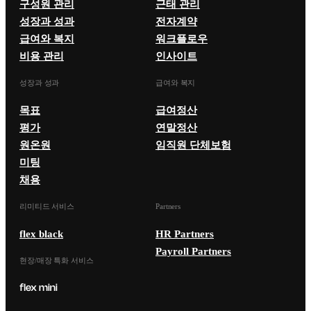
구성원 관리
근태 관리
성장과 성과
전자계약
급여와 복지
워크플로우
비용 관리
인사이트
성장과 성과
급여와 복지
목표
급여정산
평가
연말정산
원온원
임직원 단체보험
미팅
채용
리미티드 서비스
Partners
flex black
HR Partners
Payroll Partners
현장/매장 특화 서비스