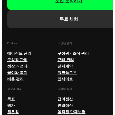
도입 문의하기
무료 체험
Products
구성원 관리
에이전트 관리
구성원 · 조직 관리
구성원 관리
근태 관리
성장과 성과
전자계약
급여와 복지
워크플로우
비용 관리
인사이트
성장과 성과
급여와 복지
목표
급여정산
평가
연말정산
원온원
임직원 단체보험