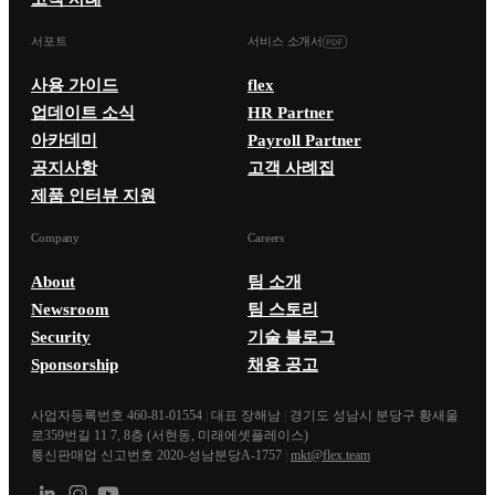
서포트
서비스 소개서
사용 가이드
flex
업데이트 소식
HR Partner
아카데미
Payroll Partner
공지사항
고객 사례집
제품 인터뷰 지원
Company
Careers
About
팀 소개
Newsroom
팀 스토리
Security
기술 블로그
Sponsorship
채용 공고
사업자등록번호 460-81-01554
|
대표 장해남
|
경기도 성남시 분당구 황새울
로359번길 11 7, 8층 (서현동, 미래에셋플레이스)
통신판매업 신고번호 2020-성남분당A-1757
|
mkt@flex.team