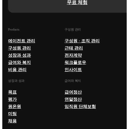
무료 체험
Products
구성원 관리
에이전트 관리
구성원 · 조직 관리
구성원 관리
근태 관리
성장과 성과
전자계약
급여와 복지
워크플로우
비용 관리
인사이트
성장과 성과
급여와 복지
목표
급여정산
평가
연말정산
원온원
임직원 단체보험
미팅
채용