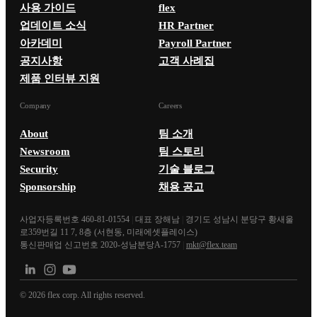
사용 가이드
flex
업데이트 소식
HR Partner
아카데미
Payroll Partner
공지사항
고객 사례집
제품 인터뷰 지원
Company
Careers
About
팀 소개
Newsroom
팀 스토리
Security
기술 블로그
Sponsorship
채용 공고
사업자등록번호 460-81-01554
|
대표 장해남
|
경기도 성남시 분당구 황새울
로359번길 11 7, 8층 (서현동, 미래에셋플레이스)
통신판매업 신고번호 2020-성남분당A-1757
|
mkt@flex.team
©
2026
flex corp. All rights reserved.