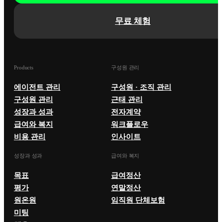
무료 체험
Products
구성원 관리
에이전트 관리
구성원 · 조직 관리
구성원 관리
근태 관리
성장과 성과
전자계약
급여와 복지
워크플로우
비용 관리
인사이트
성장과 성과
급여와 복지
목표
급여정산
평가
연말정산
원온원
임직원 단체보험
미팅