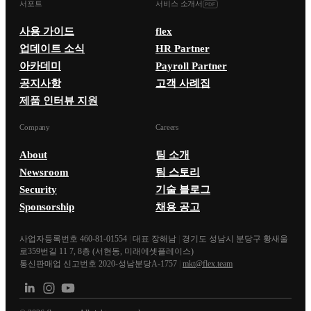
서포트
서비스 소개서
사용 가이드
flex
업데이트 소식
HR Partner
아카데미
Payroll Partner
공지사항
고객 사례집
제품 인터뷰 지원
Company
Careers
About
팀 소개
Newsroom
팀 스토리
Security
기술 블로그
Sponsorship
채용 공고
사업자등록번호 460-81-01554
|
대표 장해남
|
경기도 성남시 분당구 황새울
로359번길 11 7, 8층 (서현동, 미래에셋플레이스)
통신판매업 신고번호 2020-성남분당A-1757
|
mkt@flex.team