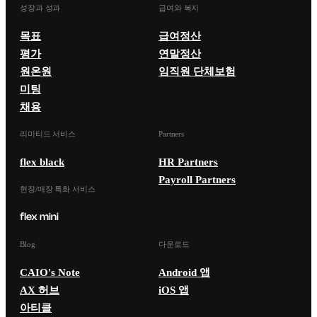
성장과 성과
급여와 복지
목표
급여정산
평가
연말정산
원온원
임직원 단체보험
미팅
채용
리미티드 서비스
Partners
flex black
HR Partners
Payroll Partners
현장/매장 특화 서비스
Blog
다운로드
CAIO's Note
Android 앱
AX 허브
iOS 앱
아티클