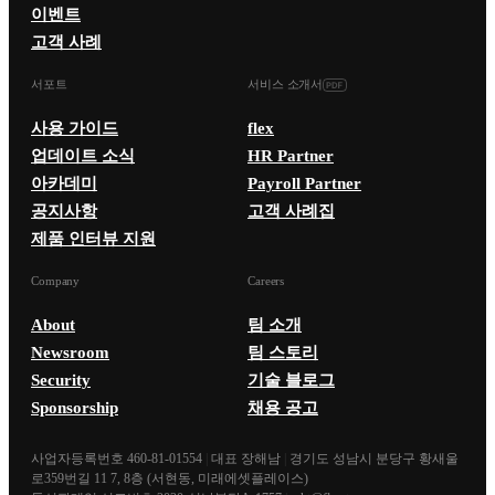
이벤트
고객 사례
서포트
서비스 소개서
사용 가이드
flex
업데이트 소식
HR Partner
아카데미
Payroll Partner
공지사항
고객 사례집
제품 인터뷰 지원
Company
Careers
About
팀 소개
Newsroom
팀 스토리
Security
기술 블로그
Sponsorship
채용 공고
사업자등록번호 460-81-01554
|
대표 장해남
|
경기도 성남시 분당구 황새울
로359번길 11 7, 8층 (서현동, 미래에셋플레이스)