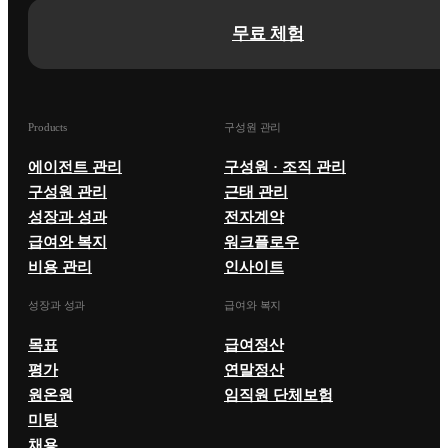
무료 체험
Products
구성원 관리
에이전트 관리
구성원 · 조직 관리
구성원 관리
근태 관리
성장과 성과
전자계약
급여와 복지
워크플로우
비용 관리
인사이트
성장과 성과
급여와 복지
목표
급여정산
평가
연말정산
원온원
임직원 단체보험
미팅
채용