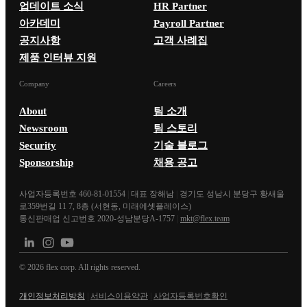
업데이트 소식
HR Partner
아카데미
Payroll Partner
공지사항
고객 사례집
제품 인터뷰 지원
Company
Careers
About
팀 소개
Newsroom
팀 스토리
Security
기술 블로그
Sponsorship
채용 공고
사업자등록번호 460-81-01554
|
대표 장해남
|
경기도 성남시 분당구 황새울
로359번길 11 7, 8층 (서현동, 미래에셋플레이스)
통신판매업 신고번호 2020-성남분당A-1757
|
mkt@flex.team
©
2026
flex corp. All rights reserved.
개인정보처리방침
|
서비스이용약관
|
사업자등록번호확인