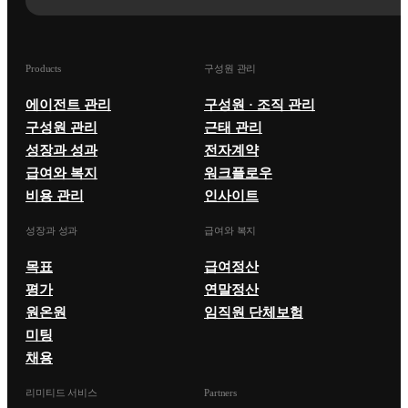
Products
구성원 관리
에이전트 관리
구성원 · 조직 관리
구성원 관리
근태 관리
성장과 성과
전자계약
급여와 복지
워크플로우
비용 관리
인사이트
성장과 성과
급여와 복지
목표
급여정산
평가
연말정산
원온원
임직원 단체보험
미팅
채용
리미티드 서비스
Partners