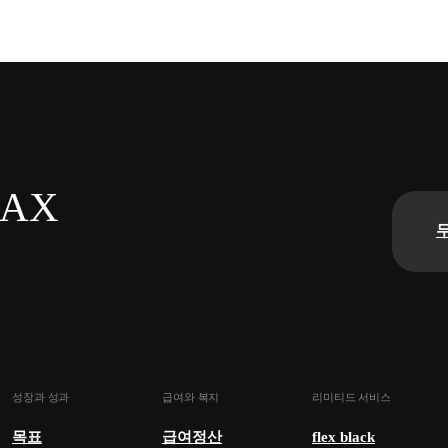
n AX
성장과 성과
급여와 복지
리미티드 서비스
목표
급여정산
flex black