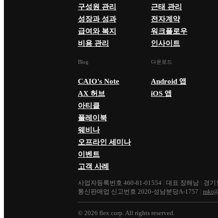
구성원 관리
근태 관리
성장과 성과
전자계약
급여와 복지
워크플로우
비용 관리
인사이트
Blog
다운로드
CAIO's Note
Android 앱
AX 허브
iOS 앱
아티클
플레이북
웨비나
오프라인 세미나
이벤트
고객 사례
사업자등록번호 460-81-01554
|
대표 장해남
|
경기도
통신판매업 신고번호 2020-성남분당A-1757
|
mkt@
©
2026
flex corp. All rights reserved.