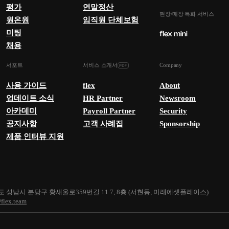
평가
연말정산
현장/매장 특화 서비스
원온원
임직원 단체보험
미팅
채용
서포트
서비스 소개서
Company
사용 가이드
flex
About
업데이트 소식
HR Partner
Newsroom
아카데미
Payroll Partner
Security
공지사항
고객 사례집
Sponsorship
제품 인터뷰 지원
 성남시 분당구 황새울로359번길 11 7, 8층 (서현동, 미래에셋플레이스)
flex.team