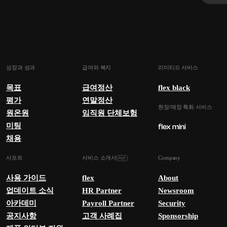
성장과 성과
급여와 복지
리미티드 서비스
목표
급여정산
flex black
평가
연말정산
현장/매장 특화 서비스
원온원
임직원 단체보험
미팅
채용
서포트
서비스 소개서
Company
사용 가이드
flex
About
업데이트 소식
HR Partner
Newsroom
아카데미
Payroll Partner
Security
공지사항
고객 사례집
Sponsorship