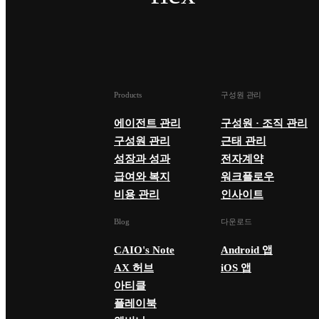
Products
구성원 관리
에이전트 관리
구성원 · 조직 관리
구성원 관리
근태 관리
성장과 성과
전자계약
급여와 복지
워크플로우
비용 관리
인사이트
Blog
다운로드
CAIO's Note
Android 앱
AX 허브
iOS 앱
아티클
플레이북