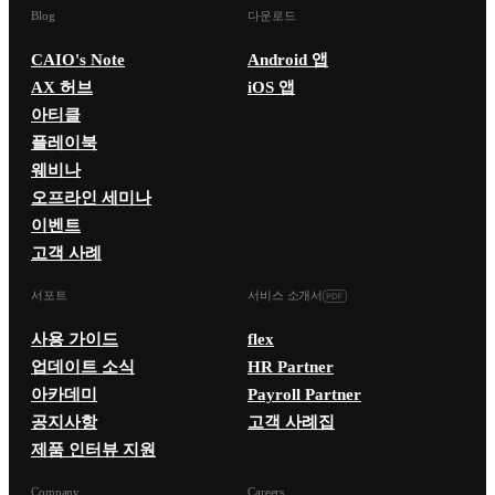
Blog
다운로드
CAIO's Note
Android 앱
AX 허브
iOS 앱
아티클
플레이북
웨비나
오프라인 세미나
이벤트
고객 사례
서포트
서비스 소개서
사용 가이드
flex
업데이트 소식
HR Partner
아카데미
Payroll Partner
공지사항
고객 사례집
제품 인터뷰 지원
Company
Careers