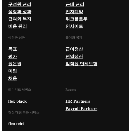
구성원 관리
근태 관리
성장과 성과
전자계약
급여와 복지
워크플로우
비용 관리
인사이트
성장과 성과
급여와 복지
목표
급여정산
평가
연말정산
원온원
임직원 단체보험
미팅
채용
리미티드 서비스
Partners
flex black
HR Partners
Payroll Partners
현장/매장 특화 서비스