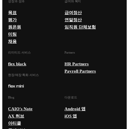
성장과 성과
급여와 복지
목표
급여정산
평가
연말정산
원온원
임직원 단체보험
미팅
채용
리미티드 서비스
Partners
flex black
HR Partners
Payroll Partners
현장/매장 특화 서비스
Blog
다운로드
CAIO's Note
Android 앱
AX 허브
iOS 앱
아티클