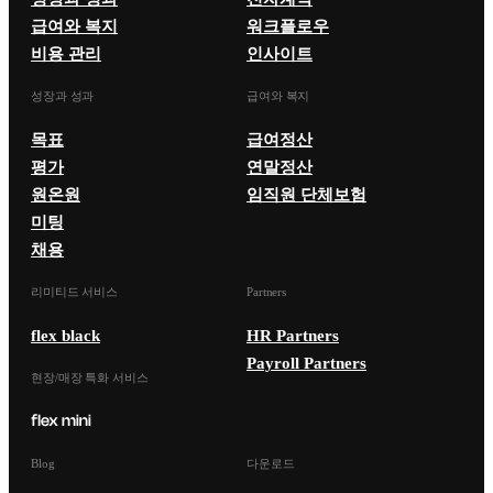
급여와 복지
워크플로우
비용 관리
인사이트
성장과 성과
급여와 복지
목표
급여정산
평가
연말정산
원온원
임직원 단체보험
미팅
채용
리미티드 서비스
Partners
flex black
HR Partners
Payroll Partners
현장/매장 특화 서비스
Blog
다운로드