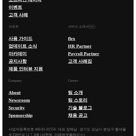
이벤트
고객 사례
서포트
서비스 소개서
사용 가이드
flex
업데이트 소식
HR Partner
아카데미
Payroll Partner
공지사항
고객 사례집
제품 인터뷰 지원
Company
Careers
About
팀 소개
Newsroom
팀 스토리
Security
기술 블로그
Sponsorship
채용 공고
사업자등록번호 460-81-01554
|
대표 장해남
|
경기도 성남시 분당구 황새울
로359번길 11 7, 8층 (서현동, 미래에셋플레이스)