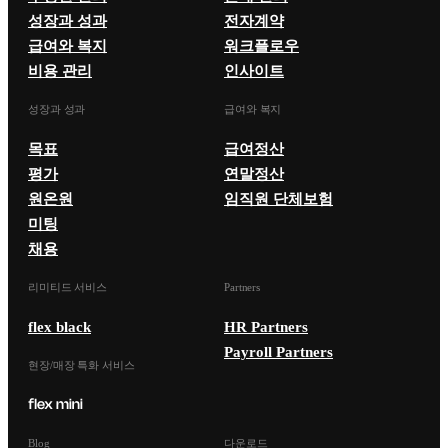
성장과 성과
전자계약
급여와 복지
워크플로우
비용 관리
인사이트
성장과 성과
급여와 복지
목표
급여정산
평가
연말정산
원온원
임직원 단체보험
미팅
채용
리미티드 서비스
Partners
flex black
HR Partners
Payroll Partners
현장/매장 특화 서비스
Blog
다운로드