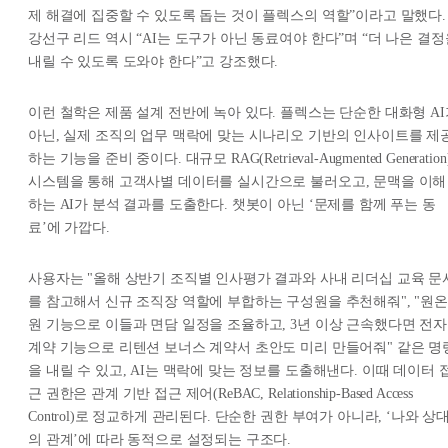
제 해결에 집중할 수 있도록 돕는 것이 플렉스의 역할”이라고 말했다.
강선구 리드 역시 “AI는 도구가 아닌 동료여야 한다”며 “더 나은 결정
내릴 수 있도록 도와야 한다”고 강조했다.
이런 철학은 제품 설계 전반에 녹아 있다. 플렉스는 단순한 대화형 AI
아닌, 실제 조직의 업무 맥락에 맞는 시나리오 기반의 인사이트를 제
하는 기능을 준비 중이다. 대규모 RAG(Retrieval-Augmented Generation
시스템을 통해 고객사별 데이터를 실시간으로 불러오고, 문맥을 이해
하는 AI가 분석 결과를 도출한다. 챗봇이 아닌 ‘문제를 함께 푸는 동
료’에 가깝다.
사용자는 "올해 상반기 조직별 인사평가 결과와 사내 리더십 교육 문
를 참고해서 신규 조직장 역할에 부합하는 구성원을 추천해줘", "원온
원 기능으로 이들과 면담 일정을 조율하고, 3년 이상 근속했다면 전자
계약 기능으로 리텐션 보너스 계약서 초안도 미리 만들어줘" 같은 명
을 내릴 수 있고, AI는 맥락에 맞는 정보를 도출해낸다. 이때 데이터 
근 권한은 관계 기반 접근 제어(ReBAC, Relationship-Based Access
Control)로 정교하게 관리된다. 단순한 권한 부여가 아니라, ‘나와 상
의 관계’에 따라 동적으로 설정되는 구조다.