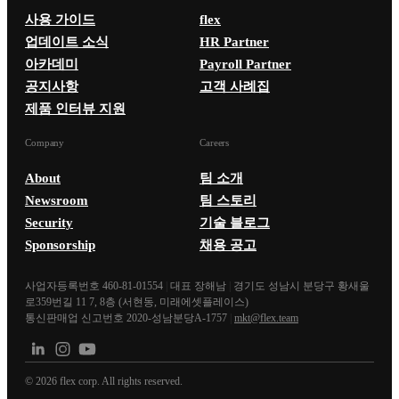
사용 가이드
flex
업데이트 소식
HR Partner
아카데미
Payroll Partner
공지사항
고객 사례집
제품 인터뷰 지원
Company
Careers
About
팀 소개
Newsroom
팀 스토리
Security
기술 블로그
Sponsorship
채용 공고
사업자등록번호 460-81-01554
|
대표 장해남
|
경기도 성남시 분당구 황새울
로359번길 11 7, 8층 (서현동, 미래에셋플레이스)
통신판매업 신고번호 2020-성남분당A-1757
|
mkt@flex.team
©
2026
flex corp. All rights reserved.