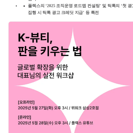
플렉스의
‘2025
조직운영 로드맵 컨설팅’
및 틱톡의
‘첫 광
집행 시 틱톡 광고 크레딧 지급’
등 특전