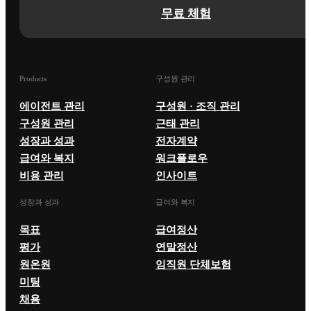
무료 체험
Products
구성원 관리
에이전트 관리
구성원 · 조직 관리
구성원 관리
근태 관리
성장과 성과
전자계약
급여와 복지
워크플로우
비용 관리
인사이트
성장과 성과
급여와 복지
목표
급여정산
평가
연말정산
원온원
임직원 단체보험
미팅
채용