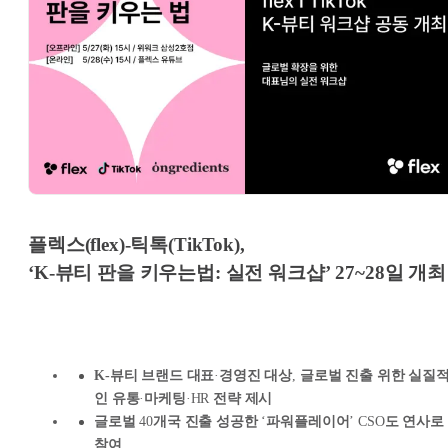
플렉스(flex)-틱톡(TikTok),
‘K-뷰티 판을 키우는법:
실전 워크샵’ 27~28일 개최
K-뷰티
브랜드
대표
·
경영진 대상
,
글로벌 진출 위한 실질
인 유통
·
마케팅
·HR
전략 제시
글로벌
40
개국 진출 성공한
‘
파워플레이어
’ CSO
도 연사로
참여