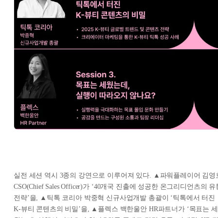
실전 세션 역시 3종의 강연으로 이루어져 있다. ▲파워플레이어 김영
CSO(Chief Sales Officer)가 ‘40개국 진출에 성공한 온그리디언츠의 
전략’을, ▲틱톡 코리아 박중혁 신규사업개발 총괄이 ‘틱톡에서 터진
K-뷰티 콘텐츠의 비밀’을, ▲플렉스 백한울안 HR파트너가 ‘목표는 세