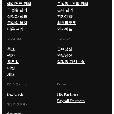
에이전트 관리
구성원 · 조직 관리
구성원 관리
근태 관리
성장과 성과
전자계약
급여와 복지
워크플로우
비용 관리
인사이트
성장과 성과
급여와 복지
목표
급여정산
평가
연말정산
원온원
임직원 단체보험
미팅
채용
리미티드 서비스
Partners
flex black
HR Partners
Payroll Partners
현장/매장 특화 서비스