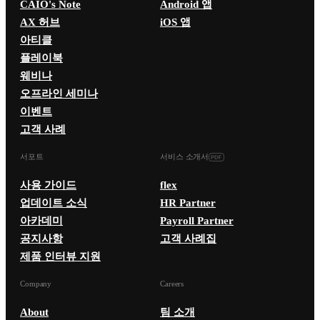
CAIO's Note
Android 앱
AX 허브
iOS 앱
아티클
플레이북
웨비나
오프라인 세미나
이벤트
고객 사례
서포트
서비스 소개서
사용 가이드
flex
업데이트 소식
HR Partner
아카데미
Payroll Partner
공지사항
고객 사례집
제품 인터뷰 지원
Company
Careers
About
팀 소개