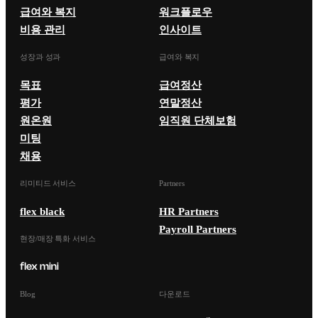
급여와 복지
워크플로우
비용 관리
인사이트
성장과 성과
급여와 복지
목표
급여정산
평가
연말정산
원온원
임직원 단체보험
미팅
채용
리미티드 서비스
Partners
flex black
HR Partners
Payroll Partners
현장/매장 특화 서비스
Blog
다운로드