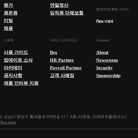
평가
연말정산
현장/매장 특화 서비스
원온원
임직원 단체보험
미팅
채용
서포트
서비스 소개서
Company
사용 가이드
flex
About
업데이트 소식
HR Partner
Newsroom
아카데미
Payroll Partner
Security
공지사항
고객 사례집
Sponsorship
제품 인터뷰 지원
 성남시 분당구 황새울로359번길 11 7, 8층 (서현동, 미래에셋플레이스)
flex.team