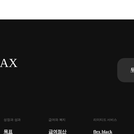
n AX
성장과 성과
급여와 복지
리미티드 서비스
목표
급여정산
flex black