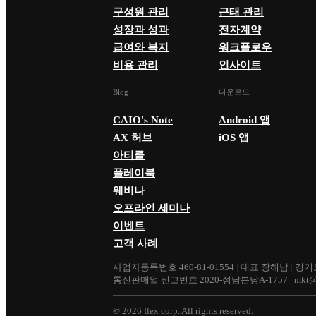
구성원 관리
근태 관리
성장과 성과
전자계약
급여와 복지
워크플로우
비용 관리
인사이트
Blog
다운로드
CAIO's Note
Android 앱
AX 허브
iOS 앱
아티클
플레이북
웨비나
오프라인 세미나
이벤트
고객 사례
사업자등록번호 460-81-01554
|
대표 장해남
|
경기도
통신판매업 신고번호 2020-성남분당A-1757
|
mkt@
©
2026
flex corp. All rights reserved.