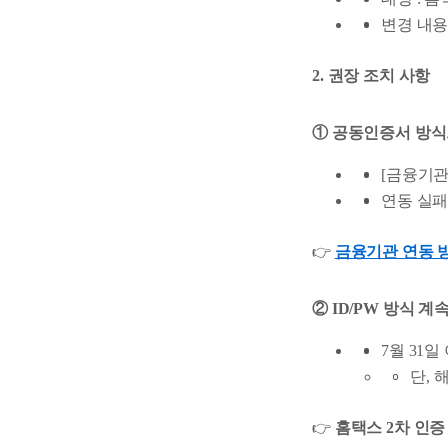
변경 내용
2. 권장 조치 사항
① 공동인증서 방식으
[금융기관
연동 실패
👉
금융기관 연동 
② ID/PW 방식 계
7월 31
단, 
👉
홈택스 2차 인증