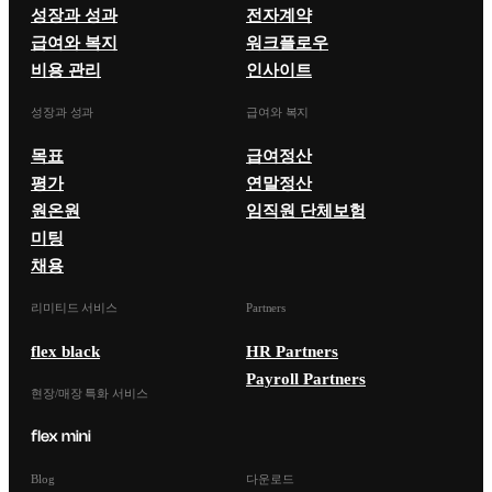
성장과 성과
전자계약
급여와 복지
워크플로우
비용 관리
인사이트
성장과 성과
급여와 복지
목표
급여정산
평가
연말정산
원온원
임직원 단체보험
미팅
채용
리미티드 서비스
Partners
flex black
HR Partners
Payroll Partners
현장/매장 특화 서비스
Blog
다운로드