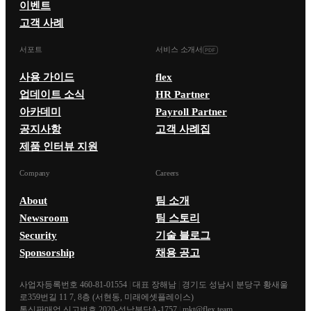
이벤트
고객 사례
서포트
서비스 소개서
사용 가이드
flex
업데이트 소식
HR Partner
아카데미
Payroll Partner
공지사항
고객 사례집
제품 인터뷰 지원
Company
Careers
About
팀 소개
Newsroom
팀 스토리
Security
기술 블로그
Sponsorship
채용 공고
사업자등록번호 460-81-01554
|
대표 장해남
|
경기도 성남시 분당구 황새울
로359번길 11 7, 8층 (서현동, 미래에셋플레이스)
통신판매업 신고번호 2020-성남분당A-1757
|
mkt@flex.team