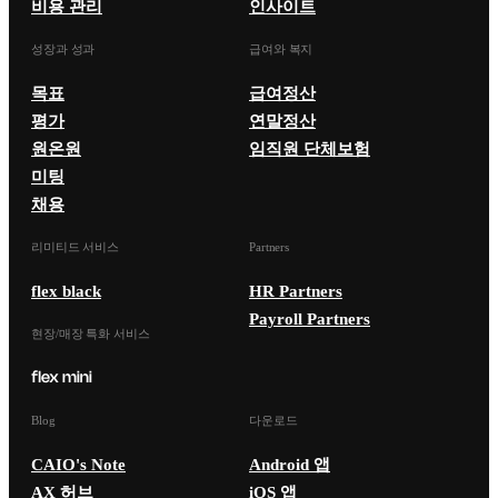
비용 관리
인사이트
성장과 성과
급여와 복지
목표
급여정산
평가
연말정산
원온원
임직원 단체보험
미팅
채용
리미티드 서비스
Partners
flex black
HR Partners
Payroll Partners
현장/매장 특화 서비스
Blog
다운로드
CAIO's Note
Android 앱
AX 허브
iOS 앱