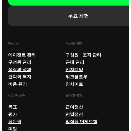
무료 체험
Products
구성원 관리
에이전트 관리
구성원 · 조직 관리
구성원 관리
근태 관리
성장과 성과
전자계약
급여와 복지
워크플로우
비용 관리
인사이트
성장과 성과
급여와 복지
목표
급여정산
평가
연말정산
원온원
임직원 단체보험
미팅