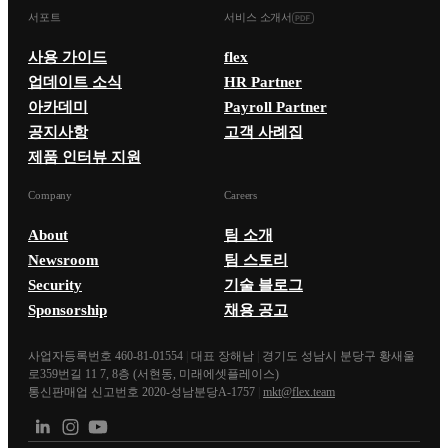
서포트
서비스 소개서
사용 가이드
flex
업데이트 소식
HR Partner
아카데미
Payroll Partner
공지사항
고객 사례집
제품 인터뷰 지원
Company
Careers
About
팀 소개
Newsroom
팀 스토리
Security
기술 블로그
Sponsorship
채용 공고
사업자등록번호 460-81-01554
|
대표 장해남
|
경기도 성남시 분당구 황새울
로359번길 11 7, 8층 (서현동, 미래에셋플레이스)
통신판매업 신고번호 2020-성남분당A-1757
|
mkt@flex.team