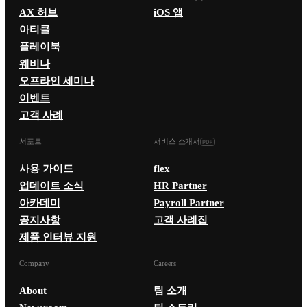
AX 허브
iOS 앱
아티클
플레이북
웨비나
오프라인 세미나
이벤트
고객 사례
서포트
서비스 소개서
사용 가이드
flex
업데이트 소식
HR Partner
아카데미
Payroll Partner
공지사항
고객 사례집
제품 인터뷰 지원
Company
Careers
About
팀 소개