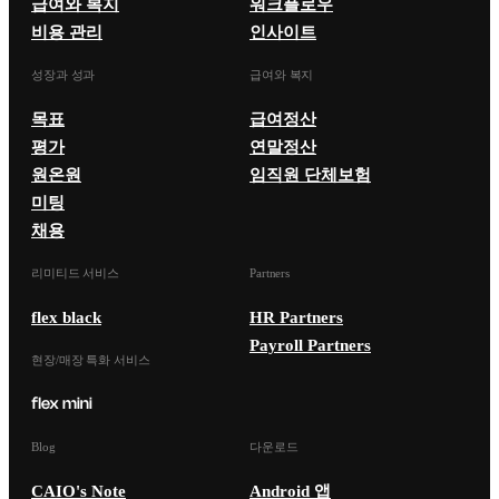
급여와 복지
워크플로우
비용 관리
인사이트
성장과 성과
급여와 복지
목표
급여정산
평가
연말정산
원온원
임직원 단체보험
미팅
채용
리미티드 서비스
Partners
flex black
HR Partners
Payroll Partners
현장/매장 특화 서비스
Blog
다운로드
CAIO's Note
Android 앱