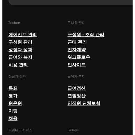
Products
구성원 관리
에이전트 관리
구성원 · 조직 관리
구성원 관리
근태 관리
성장과 성과
전자계약
급여와 복지
워크플로우
비용 관리
인사이트
성장과 성과
급여와 복지
목표
급여정산
평가
연말정산
원온원
임직원 단체보험
미팅
채용
리미티드 서비스
Partners