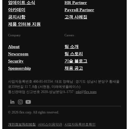
업데이트 소식
HR Partner
아카데미
Payroll Partner
공지사항
고객 사례집
제품 인터뷰 지원
Company
Careers
About
팀 소개
Newsroom
팀 스토리
Security
기술 블로그
Sponsorship
채용 공고
사업자등록번호 460-81-01554
|
대표 장해남
|
경기도 성남시 분당구 황새울
로359번길 11 7, 8층 (서현동, 미래에셋플레이스)
통신판매업 신고번호 2020-성남분당A-1757
|
mkt@flex.team
©
2026
flex corp. All rights reserved.
개인정보처리방침
|
서비스이용약관
|
사업자등록번호확인