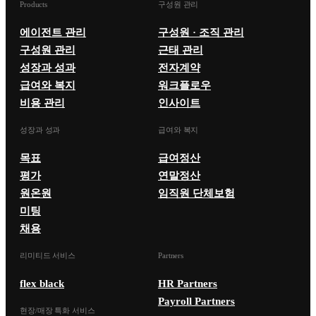
Products
구성원 관리
에이전트 관리
구성원 · 조직 관리
구성원 관리
근태 관리
성장과 성과
전자계약
급여와 복지
워크플로우
비용 관리
인사이트
성장과 성과
급여와 복지
목표
급여정산
평가
연말정산
원온원
임직원 단체보험
미팅
채용
리미티드 서비스
Partners
flex black
HR Partners
Payroll Partners
현장/매장 특화 서비스