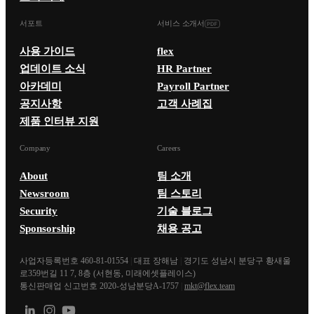
서포트
서비스 소개서
사용 가이드
flex
업데이트 소식
HR Partner
아카데미
Payroll Partner
공지사항
고객 사례집
제품 인터뷰 지원
Company
Careers
About
팀 소개
Newsroom
팀 스토리
Security
기술 블로그
Sponsorship
채용 공고
사업자등록번호 460-81-01554
|
대표 장해남
|
경기도 성남시 분당구 황새울
로359번길 11 7, 8층 (서현동, 미래에셋플레이스)
통신판매업 신고번호 2020-성남분당A-1757
|
mkt@flex.team