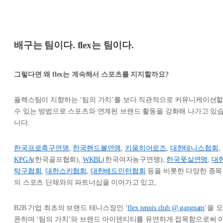
배구는 팀이다. flex는 팀이다.
그렇다면 왜 flex는 계속해서 스포츠를 지지할까요?
플렉스팀이 지향하는 ‘팀의 가치’를 보다 직관적으로 커뮤니케이션
수 있는 방법으로 스포츠와 연계된 브랜드 활동을 강화해 나가고 있
니다.
한국프로축구연맹
,
한국핸드볼연맹
,
키움히어로즈
,
대한테니스협회
,
KPGA
(한국골프협회),
WKBL
(한국여자농구연맹),
한국풋살연맹
,
대
탁구협회
,
대한스키협회
,
대한배드민턴협회
등을 비롯한 다양한 종목
의 스포츠 단체와의 파트너십을 이어가고 있고,
B2B 기업 최초의 브랜드 테니스장인 ‘
flex tennis club @ gangnam
’을 오
픈하며 ‘팀의 가치’와 브랜드 아이덴티티를 유연하게 접목함으로써 