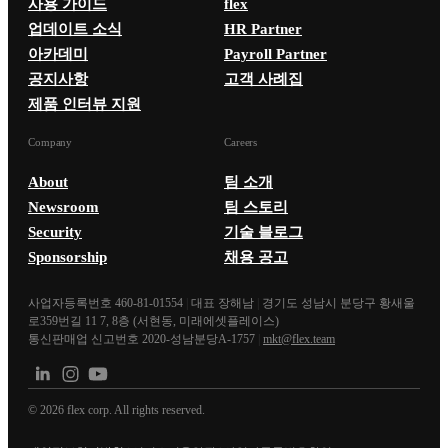
사용 가이드
flex
업데이트 소식
HR Partner
아카데미
Payroll Partner
공지사항
고객 사례집
제품 인터뷰 지원
Company
Careers
About
팀 소개
Newsroom
팀 스토리
Security
기술 블로그
Sponsorship
채용 공고
사업자등록번호 460-81-01554
|
대표 장해남
|
경기도 성남시 분당구 황새울
로359번길 11 7, 8층 (서현동, 미래에셋플레이스)
통신판매업 신고번호 2020-성남분당A-1757
|
mkt@flex.team
©
2026
flex corp. All rights reserved.