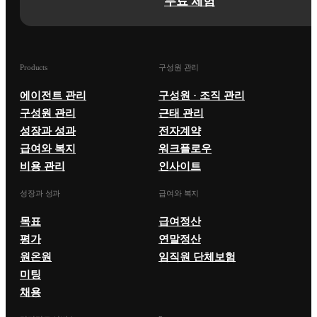
무료 체험
Products
구성원 관리
에이전트 관리
구성원 · 조직 관리
구성원 관리
근태 관리
성장과 성과
전자계약
급여와 복지
워크플로우
비용 관리
인사이트
성장과 성과
급여와 복지
목표
급여정산
평가
연말정산
원온원
임직원 단체보험
미팅
채용