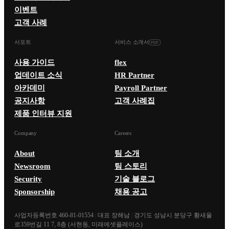
이벤트
고객 사례
서포트
서비스 소개서
사용 가이드
flex
업데이트 소식
HR Partner
아카데미
Payroll Partner
공지사항
고객 사례집
제품 인터뷰 지원
Company
Careers
About
팀 소개
Newsroom
팀 스토리
Security
기술 블로그
Sponsorship
채용 공고
사업자등록번호 460-81-01554
|
대표 장해남
|
경기도 성남시 분당구 황새울
로359번길 11 7, 8층 (서현동, 미래에셋플레이스)