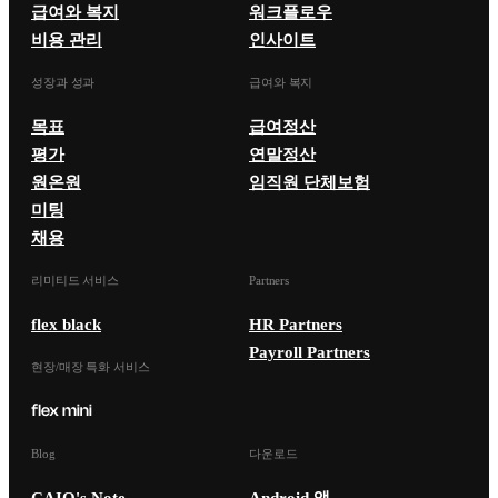
급여와 복지
워크플로우
비용 관리
인사이트
성장과 성과
급여와 복지
목표
급여정산
평가
연말정산
원온원
임직원 단체보험
미팅
채용
리미티드 서비스
Partners
flex black
HR Partners
Payroll Partners
현장/매장 특화 서비스
Blog
다운로드
CAIO's Note
Android 앱