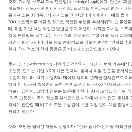
첫째, 다차원 구조의 지식 연결망(Knowledge Graph)이다. 단순히 파
학습하는 정도가 아니다. 인사 정보, 프로젝트 이력, 동료 평가, 심지
흩어져 있는 회의록까지 시계열로 꿴 연결망이어야 한다. 예를 들어
"OO 프로젝트를 이끌 팀장으로 적합한 후보를 추천해줘"라고 물었을
때, 파일 기반 AI는 적절한 답변을 주기 어렵다. 하지만 다차원 구조
지식 연결망을 갖춘 AI는 인사 고과, 프로젝트 수행 이력, 동료 피드백
개인의 희망 커리어 경로 등을 종합적으로 검토해 최적의 인재를 추
한다. 적재적소의 인재 등용은 곧 비즈니스 성장으로 이어진다.
둘째, 인가(Authorization) 기반의 안전장치다. 지난 네 번째 레슨에서 
조했듯, 인가는 기업 AX의 기본 전제다. 폴더나 파일 접근을 통제하
수준이 아니라, AI가 사용자와 데이터 사이의 관계를 실시간으로 이
해야 한다. 가령 특정인의 급여 관련 질문에 당사자와 인사팀장에게
바르게 답하되, 그밖의 경우는 불응해야 한다. AI가 조직도와 직위·
·직무·고용형태 등의 정보를 실시간으로 파악해 데이터 접근 권한을 
격하게 판단할 때 비로소 모든 구성원이 보안 걱정 없이 AI를 활용하
환경이 열린다.
셋째, 조언을 넘어선 자율적 실행이다. "신규 입사자 온보딩 계획안을