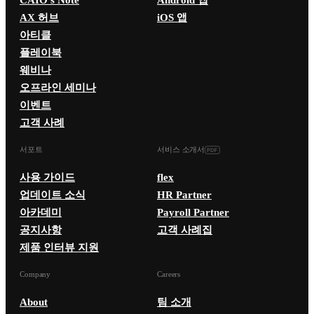
AX 허브
iOS 앱
아티클
플레이북
웨비나
오프라인 세미나
이벤트
고객 사례
서포트
서비스 소개서
사용 가이드
flex
업데이트 소식
HR Partner
아카데미
Payroll Partner
공지사항
고객 사례집
제품 인터뷰 지원
Company
Careers
About
팀 소개