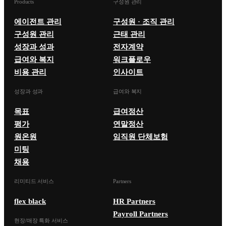
Products
구성원 관리
에이전트 관리
구성원 · 조직 관리
구성원 관리
근태 관리
성장과 성과
전자계약
급여와 복지
워크플로우
비용 관리
인사이트
성장과 성과
급여와 복지
목표
급여정산
평가
연말정산
원온원
임직원 단체보험
미팅
채용
리미티드 서비스
Partners
flex black
HR Partners
Payroll Partners
현장/매장 특화 서비스