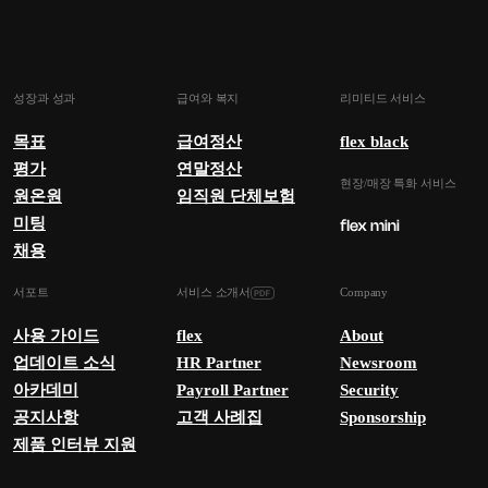
성장과 성과
급여와 복지
리미티드 서비스
목표
급여정산
flex black
평가
연말정산
현장/매장 특화 서비스
원온원
임직원 단체보험
미팅
채용
서포트
서비스 소개서
Company
사용 가이드
flex
About
업데이트 소식
HR Partner
Newsroom
아카데미
Payroll Partner
Security
공지사항
고객 사례집
Sponsorship
제품 인터뷰 지원