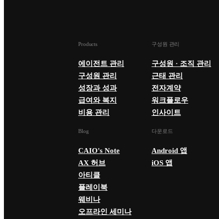
Products
구성원 관리
에이전트 관리
구성원 · 조직 관리
구성원 관리
근태 관리
성장과 성과
전자계약
급여와 복지
워크플로우
비용 관리
인사이트
Blog
다운로드
CAIO's Note
Android 앱
AX 허브
iOS 앱
아티클
플레이북
웨비나
오프라인 세미나