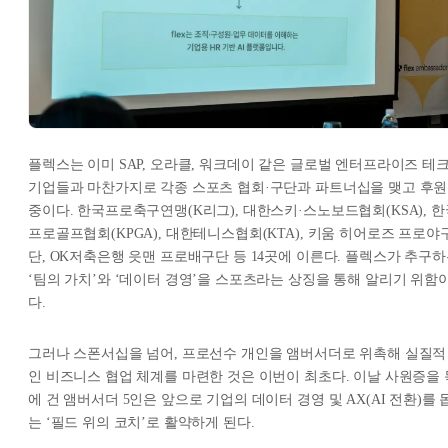
플렉스는 이미 SAP, 오라클, 워크데이 같은 글로벌 엔터프라이즈 테
기업들과 마찬가지로 각종 스포츠 협회·구단과 파트너십을 맺고 후원
중이다. 한국프로축구연맹(K리그), 대한스키·스노보드협회(KSA), 한
프로골프협회(KPGA), 대한테니스협회(KTA), 키움 히어로즈 프로야
단, OK저축은행 읏맨 프로배구단 등 14곳에 이른다. 플렉스가 추구
‘팀의 가치’와 ‘데이터 경영’을 스포츠라는 상징을 통해 알리기 위함
다.
그러나 스폰서십을 넘어, 프로선수 개인을 앰버서더로 위촉해 실질적
인 비즈니스 협업 체계를 마련한 것은 이번이 최초다. 이날 사원증을 
에 건 앰버서더 5인은 앞으로 기업의 데이터 경영 및 AX(AI 전환)를 
는 ‘필드 위의 코치’로 활약하게 된다.