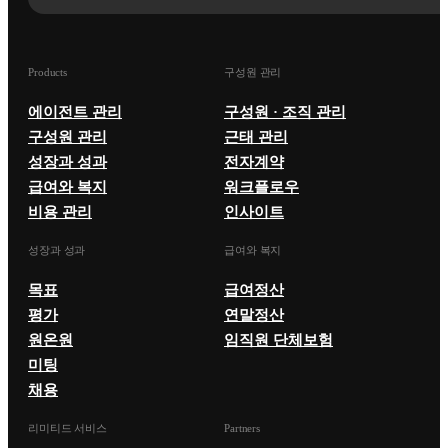
Products
구성원 관리
에이전트 관리
구성원 · 조직 관리
구성원 관리
근태 관리
성장과 성과
전자계약
급여와 복지
워크플로우
비용 관리
인사이트
성장과 성과
급여와 복지
목표
급여정산
평가
연말정산
원온원
임직원 단체보험
미팅
채용
리미티드 서비스
Partners