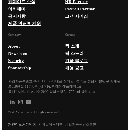
업데이트 소식
HR Partner
아카데미
Payroll Partner
공지사항
고객 사례집
제품 인터뷰 지원
Company
Careers
About
팀 소개
Newsroom
팀 스토리
Security
기술 블로그
Sponsorship
채용 공고
사업자등록번호 460-81-01554
|
대표 장해남
|
경기도 성남시 분당구 황새울
로359번길 11 7, 8층 (서현동, 미래에셋플레이스)
통신판매업 신고번호 2020-성남분당A-1757
|
mkt@flex.team
©
2026
flex corp. All rights reserved.
개인정보처리방침
|
서비스이용약관
|
사업자등록번호확인